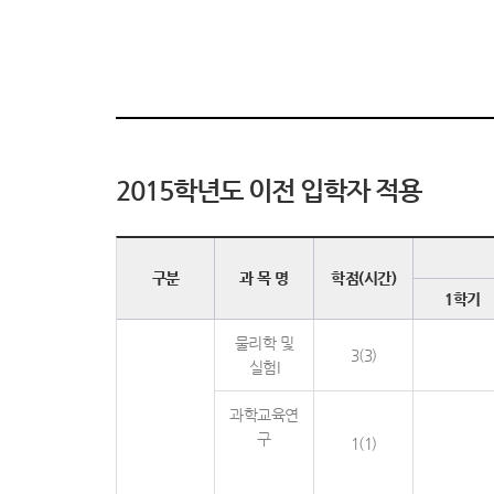
2015학년도 이전 입학자 적용
구분
과 목 명
학점(시간)
1학기
물리학 및
3(3)
실험I
과학교육연
구
1(1)