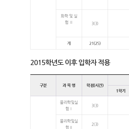
화학 및 실
험 Ⅱ
3(3)
계
21(25)
2015학년도 이후 입학자 적용
구분
과 목 명
학점(시간)
1학기
물리학및실
3(3)
험Ⅰ
물리학및실
2(3)
험Ⅱ